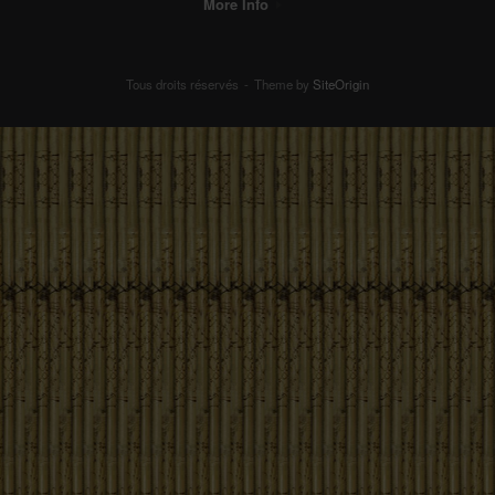
More Info
Tous droits réservés
Theme by
SiteOrigin