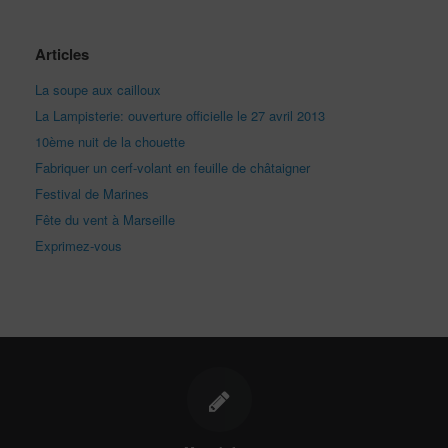
Articles
La soupe aux cailloux
La Lampisterie: ouverture officielle le 27 avril 2013
10ème nuit de la chouette
Fabriquer un cerf-volant en feuille de châtaigner
Festival de Marines
Fête du vent à Marseille
Exprimez-vous