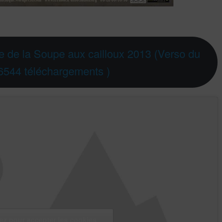
 de la Soupe aux cailloux 2013 (Verso du
 (6544 téléchargements )
ez pour accepter les cookies