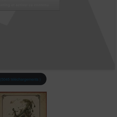
eting et activer ce contenu
) (5045 téléchargements )