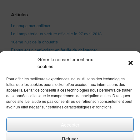
Articles
La soupe aux cailloux
La Lampisterie: ouverture officielle le 27 avril 2013
10ème nuit de la chouette
Fabriquer un cerf-volant en feuille de châtaigner
Festival de Marines
Gérer le consentement aux
cookies
Fête du vent à Marseille
Exprimez-vous
Pour offrir les meilleures expériences, nous utilisons des technologies
telles que les cookies pour stocker et/ou accéder aux informations des
appareils. Le fait de consentir à ces technologies nous permettra de traiter
des données telles que le comportement de navigation ou les ID uniques
sur ce site. Le fait de ne pas consentir ou de retirer son consentement peut
avoir un effet négatif sur certaines caractéristiques et fonctions.
Accepter
Refuser
More Info