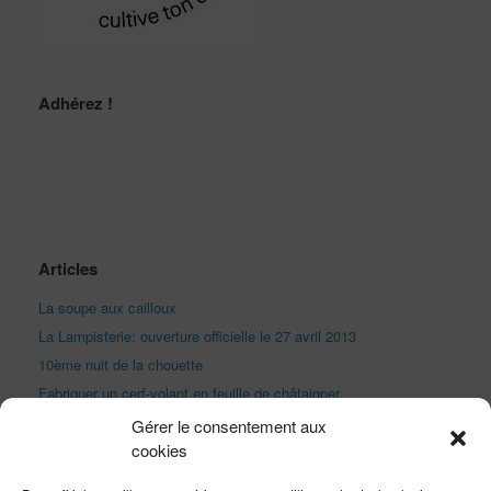
Adhérez !
Articles
La soupe aux cailloux
La Lampisterie: ouverture officielle le 27 avril 2013
10ème nuit de la chouette
Fabriquer un cerf-volant en feuille de châtaigner
Festival de Marines
Gérer le consentement aux
cookies
Fête du vent à Marseille
Exprimez-vous