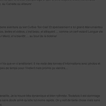
ce, au Canada ou ailleurs!
tte belle aventure qu’est Cultive Ton Ciel! Et spécialement à toi grand Manumanitou
otos, textes et vidéos, c’est beau, et attrayant … comme un cerf-volant! Longue vie
eu! Merci, et a bientôt … au bout de la bobine!
e n’ira que en s’améliorant. Il me reste des tonnes d’informations avec photos et
 peu de temps pour l’instant mais promis ça viendra…
arseille. Je la trouve très dynamique et bien rythmée. Toutefois il est dommage
rais sans doute aimé qu’elle fut moins rapide. On y voit de belle chose mais sans
t.