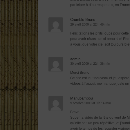
participer à d’autres projets, en Fran
Crumble Bruno
29 avril 2009 at 22 h 46 min
Félicitations les p’tits loups pour ce
pour avoir réussit un si beau site! Ph
à vous, que votre ciel soit toujours bl
admin
30 avril 2009 at 22 h 36 min
Merci Bruno,
Ce site est tout nouveau et je l’espèr
vidéos à l’appui, me manque juste un
Manubambou
9 octobre 2009 at 9 h 14 min
Bravo,
Super la vidéo de la fête du vent de M
qu’elle soit un peu répétitive, et j’au
avoir le temps de les regarder vraimen