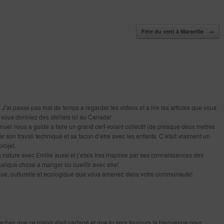
Fête du vent à Marseille
→
 J’ai passe pas mal de temps a regarder les videos et a lire les articles que vous
e vous donniez des ateliers ici au Canada!
el nous a guide a faire un grand cerf-volant collectif (de presque deux metres
ar son travail technique et sa facon d’etre avec les enfants. C’etait vraiment un
projet.
 nature avec Emilie aussi et j’etais tres inspiree par ses connaissances des
quelque chose a manger ou cueillir avec elle!
tique, culturelle et ecologique que vous amenez dans votre communaute!
ches que ce plaisir était partagé et que tu sera toujours la bienvenue pour