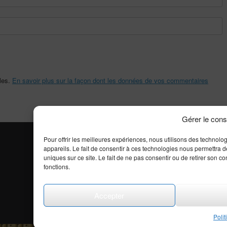
bles.
En savoir plus sur la façon dont les données de vos commentaires
Gérer le con
Pour offrir les meilleures expériences, nous utilisons des technolo
appareils. Le fait de consentir à ces technologies nous permettra 
uniques sur ce site. Le fait de ne pas consentir ou de retirer son co
fonctions.
More Info
Accepter
Tous droits réservés
Theme by
SiteOrigin
Poli