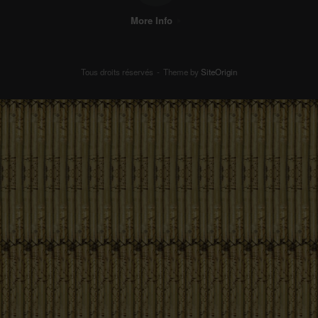
More Info
Tous droits réservés
Theme by
SiteOrigin