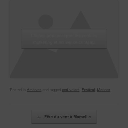
Cliquez pour accepter les cookies
marketing et activer ce contenu
Posted in
Archives
and tagged
cerf-volant
,
Festival
,
Marines
.
Post navigation
←
Fête du vent à Marseille