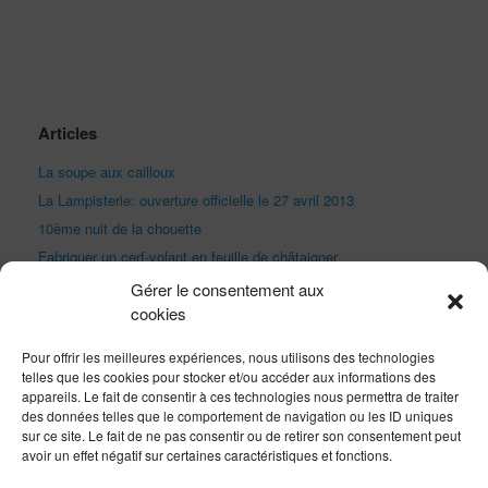
Articles
La soupe aux cailloux
La Lampisterie: ouverture officielle le 27 avril 2013
10ème nuit de la chouette
Fabriquer un cerf-volant en feuille de châtaigner
Festival de Marines
Gérer le consentement aux
cookies
Fête du vent à Marseille
Exprimez-vous
Pour offrir les meilleures expériences, nous utilisons des technologies
telles que les cookies pour stocker et/ou accéder aux informations des
appareils. Le fait de consentir à ces technologies nous permettra de traiter
des données telles que le comportement de navigation ou les ID uniques
sur ce site. Le fait de ne pas consentir ou de retirer son consentement peut
avoir un effet négatif sur certaines caractéristiques et fonctions.