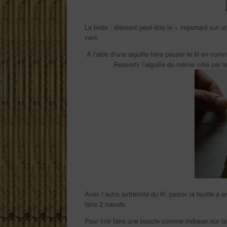
La bride : élément peut-être le + important sur un
vent.
A l’aide d’une aiguille faire passer le fil en co
Ressortir l’aiguille du même côté par l
Avec l’autre extrémité du fil, percer la feuille à
faire 2 nœuds.
Pour finir faire une boucle comme indiquer sur l