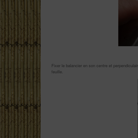
Fixer le balancier en son centre et perpendiculair
feuille.