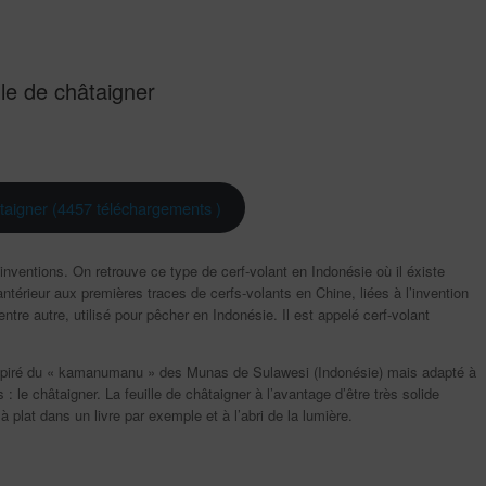
lle de châtaigner
hâtaigner (4457 téléchargements )
s inventions. On retrouve ce type de cerf-volant en Indonésie où il éxiste
ntérieur aux premières traces de cerfs-volants en Chine, liées à l’invention
entre autre, utilisé pour pêcher en Indonésie. Il est appelé cerf-volant
inspiré du « kamanumanu » des Munas de Sulawesi (Indonésie) mais adapté à
 : le châtaigner. La feuille de châtaigner à l’avantage d’être très solide
 plat dans un livre par exemple et à l’abri de la lumière.