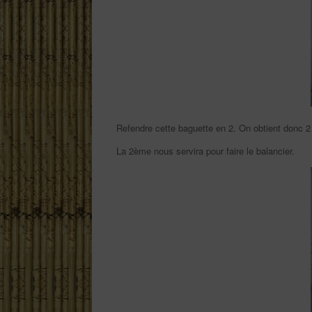
Refendre cette baguette en 2. On obtient donc 
La 2ème nous servira pour faire le balancier.