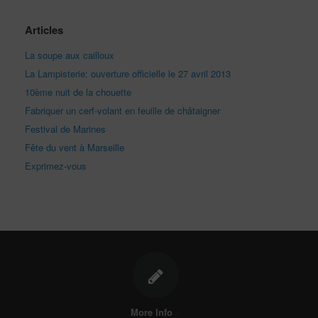
Articles
La soupe aux cailloux
La Lampisterie: ouverture officielle le 27 avril 2013
10ème nuit de la chouette
Fabriquer un cerf-volant en feuille de châtaigner
Festival de Marines
Fête du vent à Marseille
Exprimez-vous
More Info